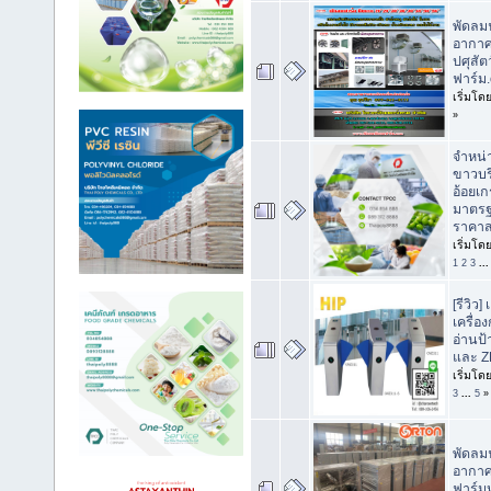
พัดลม
อากา
ปศุสัต
ฟาร์ม
เริ่มโด
»
จำหน่
ขาวบร
อ้อยเ
มาตร
ราคาส
เริ่มโด
1
2
3
..
[รีวิว]
เครื่อง
อ่านป
และ Z
เริ่มโด
3
...
5
»
พัดลม
อากาศ
ฟาร์มห