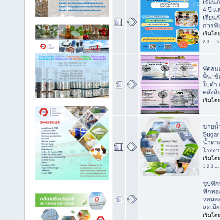
เรียนภ
4 ปี แ
เรียนก
การฟัง
เริ่มโด
2
3
...
5
พัดลม
พื้น: ข
ใบดำ 
คลังสิ
เริ่มโด
ขายน้
Sugar
น้ำตา
โรงงา
เริ่มโด
1
2
3
..
ซุปฟัก
ฟักทอง
หอมละม
ละเมีย
เริ่มโด