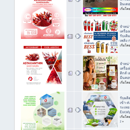
อินเตอ
เริ่มโด
จำหน่า
เครื่อ
รับเติ
เพลิง 
เริ่มโด
จำหน่า
เครื่อ
ติกส์ 
มีนคอ
เริ่มโด
รับผลิ
เข้า-ส
ระเหย 
Eucaly
เริ่มโด
2
»