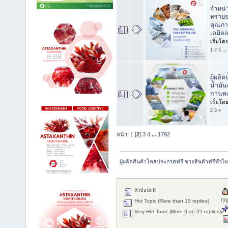
จำหน่
ทรายข
คุณภาพ
เคมิค
เริ่มโด
1
2
3
..
ผู้ผลิ
น้ำมั
กานพล
เริ่มโด
2
3
»
หน้า:
1
[
2
]
3
4
...
1792
ผู้ผลิตสินค้าโพสประกาศฟรี ขายสินค้าฟรีทั่วไ
หัวข้อปกติ
กุ
Hot Topic (More than 15 replies)
Very Hot Topic (More than 25 replies)