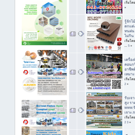
เริ่มโด
»
รู้จักไ
ตกแต่
ทนฝน 
ไม่กิ
เริ่มโด
...
5
»
เครื่อง
คอนกรี
อาชีพต
เหมาะ
เริ่มโด
2
»
รับเจ
สูง รา
www.รั
เจาะ.n
เริ่มโด
2
3
»