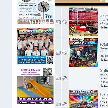
หัวข้
แบบเห
คุณภาพ
สตีล 
เริ่มโด
รับซื้อ
เงินส
บ้าน โ
08740
เริ่มโด
วิตาม
Imura
เคียงท
เสริมค
เริ่มโด
รับจ้
บริกา
ลาว ค
ล้วน 