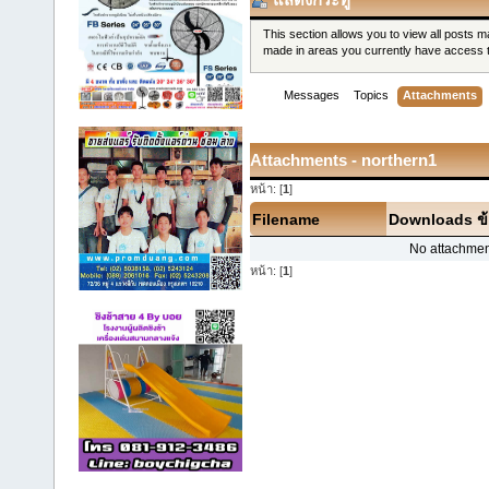
This section allows you to view all posts 
made in areas you currently have access 
Messages
Topics
Attachments
Attachments - northern1
หน้า: [
1
]
Filename
Downloads
ข
No attachmen
หน้า: [
1
]