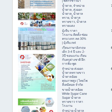
| พัสกรซาวน่า
น้ำตาล, จำหน่าย
น้ำตาล, ส่งออก
น้ำตาล, น้ำตาล
ทราย, น้ำตาล
ทรายขาว, น้ำตาล
ทรายแดง
มุ้งจีบ ราคา
โรงงาน ติดตั้ง-ซ่อม
ครบวงจร ลด 30%
| มุ้งจีบ.net
เรียนภาษาอังกฤษ
เด็ก 3-4 ปี และ 2-
3ปี ขอนแก่น เรียน
กับครูต่างชาติ ฝึก
การฟัง-พูด
จำหน่าย-ส่งออก
น้ำตาลทรายขาว
น้ำตาลอ้อย
คุณภาพสูง | ไทยโพ
ลีเคมิคอล จำกัด
ขายน้ำตาลอ้อย
White Sugar Cane
Sugar น้ำตาล
ทรายขาว ราคา
โรงงาน
จำหน่าย-น้ำตาล