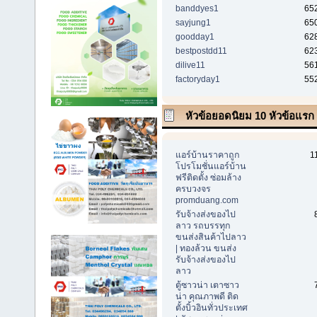
banddyes1
65
sayjung1
65
goodday1
62
bestpostdd11
62
dilive11
56
factoryday1
55
หัวข้อยอดนิยม 10 หัวข้อแรก (
ตอบสูงสุด)
แอร์บ้านราคาถูก
1
โปรโมชั่นแอร์บ้าน
ฟรีติดตั้ง ซ่อมล้าง
ครบวงจร
promduang.com
รับจ้างส่งของไป
ลาว รถบรรทุก
ขนส่งสินค้าไปลาว
| ทองล้วน ขนส่ง
รับจ้างส่งของไป
ลาว
ตู้ซาวน่า เตาซาว
น่า คุณภาพดี ติด
ตั้งบิ้วอินทั่วประเทศ