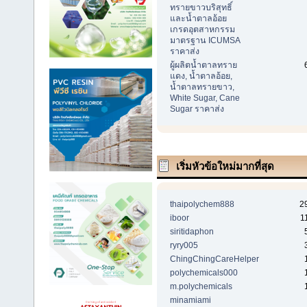
ทรายขาวบริสุทธิ์
และน้ำตาลอ้อย
เกรดอุตสาหกรรม
มาตรฐาน ICUMSA
ราคาส่ง
ผู้ผลิตน้ำตาลทราย
แดง, น้ำตาลอ้อย,
น้ำตาลทรายขาว,
White Sugar, Cane
Sugar ราคาส่ง
เริ่มหัวข้อใหม่มากที่สุด
thaipolychem888
2
iboor
1
siritidaphon
ryry005
ChingChingCareHelper
polychemicals000
m.polychemicals
minamiami