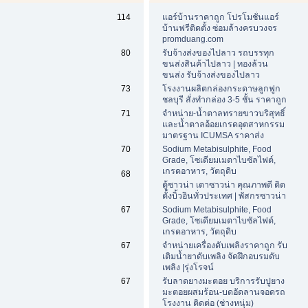
114
แอร์บ้านราคาถูก โปรโมชั่นแอร์
บ้านฟรีติดตั้ง ซ่อมล้างครบวงจร
promduang.com
80
รับจ้างส่งของไปลาว รถบรรทุก
ขนส่งสินค้าไปลาว | ทองล้วน
ขนส่ง รับจ้างส่งของไปลาว
73
โรงงานผลิตกล่องกระดาษลูกฟูก
ชลบุรี สั่งทำกล่อง 3-5 ชั้น ราคาถูก
71
จำหน่าย-น้ำตาลทรายขาวบริสุทธิ์
และน้ำตาลอ้อยเกรดอุตสาหกรรม
มาตรฐาน ICUMSA ราคาส่ง
70
Sodium Metabisulphite, Food
Grade, โซเดียมเมตาไบซัลไฟต์,
เกรดอาหาร, วัตถุดิบ
68
ตู้ซาวน่า เตาซาวน่า คุณภาพดี ติด
ตั้งบิ้วอินทั่วประเทศ | พัสกรซาวน่า
67
Sodium Metabisulphite, Food
Grade, โซเดียมเมตาไบซัลไฟต์,
เกรดอาหาร, วัตถุดิบ
67
จำหน่ายเครื่องดับเพลิงราคาถูก รับ
เติมน้ำยาดับเพลิง จัดฝึกอบรมดับ
เพลิง |รุ่งโรจน์
67
รับลาดยางมะตอย บริการรับปูยาง
มะตอยผสมร้อน-บดอัดลานจอดรถ
โรงงาน ติดต่อ (ช่างหนุ่ม)