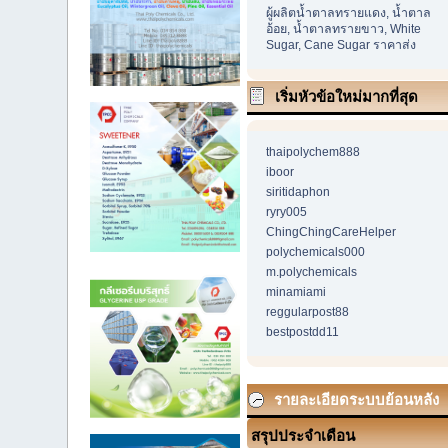
ผู้ผลิตน้ำตาลทรายแดง, น้ำตาล
อ้อย, น้ำตาลทรายขาว, White
Sugar, Cane Sugar ราคาส่ง
เริ่มหัวข้อใหม่มากที่สุด
thaipolychem888
iboor
siritidaphon
ryry005
ChingChingCareHelper
polychemicals000
m.polychemicals
minamiami
reggularpost88
bestpostdd11
รายละเอียดระบบย้อนหลัง
สรุปประจำเดือน