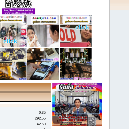
0.35
292.55
42.60