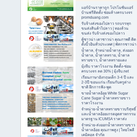
แอร์บ้านราคาถูก โปรโมชั่นแอร์
บ้านฟรีติดตั้ง ซ่อมล้างครบวงจร
promduang.com
รับจ้างส่งของไปลาว รถบรรทุก
ขนส่งสินค้าไปลาว | ทองล้วน
ขนส่ง รับจ้างส่งของไปลาว
ตู้ซาวน่า เตาซาวน่า คุณภาพดี ติด
ตั้งบิ้วอินทั่วประเทศ | พัสกรซาวน่า
น้ำตาล, จำหน่ายน้ำตาล, ส่งออก
น้ำตาล, น้ำตาลทราย, น้ำตาล
ทรายขาว, น้ำตาลทรายแดง
มุ้งจีบ ราคาโรงงาน ติดตั้ง-ซ่อม
ครบวงจร ลด 30% | มุ้งจีบ.net
เรียนภาษาอังกฤษเด็ก 3-4 ปี และ
2-3ปี ขอนแก่น เรียนกับครูต่าง
ชาติ ฝึกการฟัง-พูด
ขายน้ำตาลอ้อย White Sugar
Cane Sugar น้ำตาลทรายขาว
ราคาโรงงาน
จำหน่าย-น้ำตาลทรายขาวบริสุทธิ์
และน้ำตาลอ้อยเกรดอุตสาหกรรม
มาตรฐาน ICUMSA ราคาส่ง
จำหน่าย-ส่งออกน้ำตาลทรายขาว
น้ำตาลอ้อย คุณภาพสูง | ไทยโพลี
เคมิคอล จำกัด