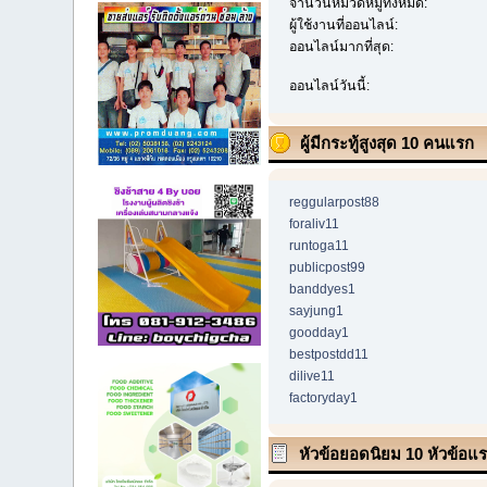
จำนวนหมวดหมู่ทั้งหมด:
ผู้ใช้งานที่ออนไลน์:
ออนไลน์มากที่สุด:
ออนไลน์วันนี้:
ผู้มีกระทู้สูงสุด 10 คนแรก
reggularpost88
foraliv11
runtoga11
publicpost99
banddyes1
sayjung1
goodday1
bestpostdd11
dilive11
factoryday1
หัวข้อยอดนิยม 10 หัวข้อแรก