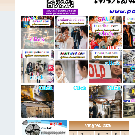
กรกฎาคม 2026
อ
จ
อ
พ
พ
ศ
เ