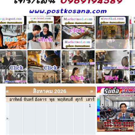
«
สิงหาคม 2026
»
อาทิตย์
จันทร์
อังคาร
พุธ
พฤหัสบดี
ศุกร์
เสาร์
1
»